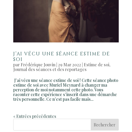
J’ai vécu une séance estime de
soi
par
Frédérique Jouvin
|
29 Mar 2022
|
Estime de soi
,
Journal des séances et des reportages
J’ai vécu une séance estime de soi ! Cette séance photo
estime de soi avec Muriel Meynard à changer ma
perception de moi notamment cette photo. Vous
raconter cette expérience s’inscrit dans une démarche
très personnelle. Ce n’est pas facile mais...
« Entrées précédentes