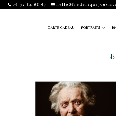
06 32 84 68 67
hello@frederiquejouvin
Carte cadeau
Portraits
E
B