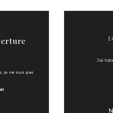
É
verture
J’ai hâ
, je ne suis pas
di
N