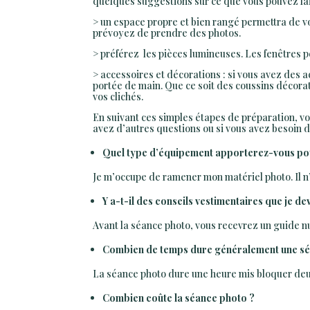
quelques suggestions sur ce que vous pouvez fai
> un espace propre et bien rangé permettra de v
prévoyez de prendre des photos.
> préférez les pièces lumineuses. Les fenêtres p
> accessoires et décorations : si vous avez des 
portée de main. Que ce soit des coussins décorat
vos clichés.
En suivant ces simples étapes de préparation, vo
avez d’autres questions ou si vous avez besoin 
Quel type d’équipement apporterez-vous pou
Je m’occupe de ramener mon matériel photo. Il n’
Y a-t-il des conseils vestimentaires que je de
Avant la séance photo, vous recevrez un guide num
Combien de temps dure généralement une sé
La séance photo dure une heure mis bloquer deu
Combien coûte la séance photo ?