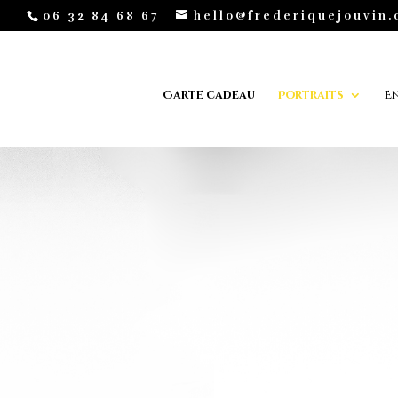
06 32 84 68 67
hello@frederiquejouvin
Carte cadeau
Portraits
E