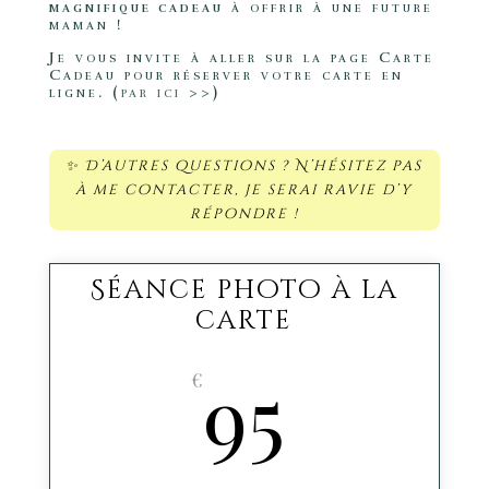
magnifique cadeau
à offrir à une future
maman !
Je vous invite à aller sur la page Carte
Cadeau pour réserver votre carte en
ligne. (
par ici >>
)
✨ D’autres questions ? N’hésitez pas
à me contacter, je serai ravie d’y
répondre !
Séance photo à la
carte
95
€