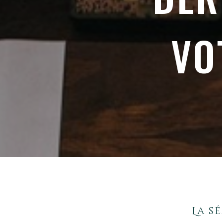
VO
La s