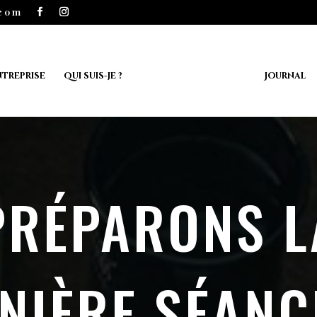
.com
ntreprise
Qui suis-je ?
Journal
PRÉPARONS L
NIÈRE SÉANC