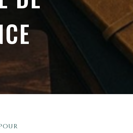
NCE
 pour