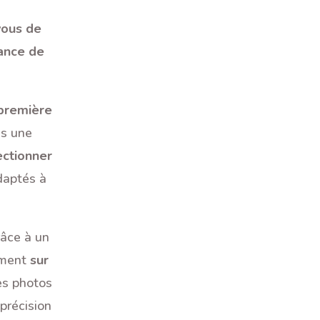
vous de
ance de
 première
ns une
ectionner
daptés à
râce à un
tement
sur
des photos
précision