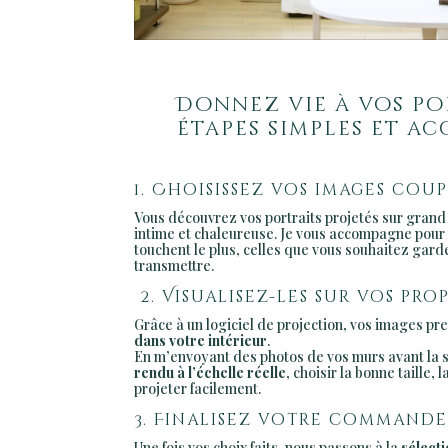
Donnez vie à vos po
étapes simples et a
1. Choisissez vos images cou
Vous découvrez vos portraits projetés sur gran
intime et chaleureuse. Je vous accompagne pour 
touchent le plus, celles que vous souhaitez garder
transmettre.
2. Visualisez-les sur vos pro
Grâce à un logiciel de projection, vos images p
dans votre intérieur
.
En m’envoyant des photos de vos murs avant la 
rendu à l’échelle réelle
, choisir la bonne taille, 
projeter facilement.
3. Finalisez votre commande
Une fois vos choix faits, nous passons à la
sélect