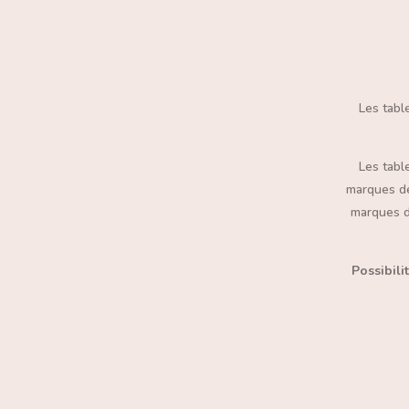
Les tabl
Les table
marques de 
marques de
Possibili