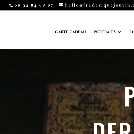
06 32 84 68 67
hello@frederiquejouvin
Carte cadeau
Portraits
E
DER