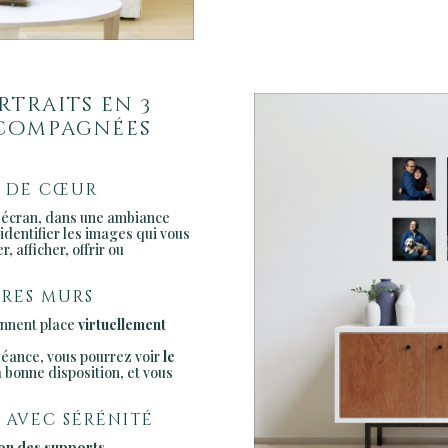
rtraits en 3
ccompagnées
p de cœur
d écran, dans une ambiance
identifier les images qui vous
, afficher, offrir ou
pres murs
rennent place
virtuellement
séance, vous pourrez voir
le
la bonne disposition, et vous
 avec sérénité
ion des supports