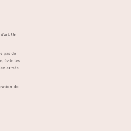
d’art.
Un
se pas de
e, évite les
ien et très
oration de