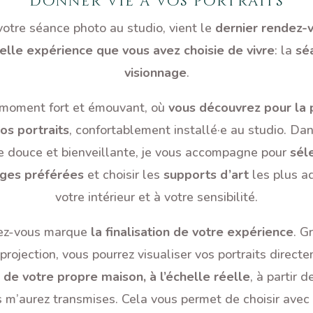
donner vie à vos portraits
votre séance photo au studio, vient le
dernier rendez-
elle expérience que vous avez choisie de vivre
: la
sé
visionnage
.
 moment fort et émouvant, où
vous découvrez pour la
vos portraits
, confortablement installé·e au studio. Da
 douce et bienveillante, je vous accompagne pour
sél
ges préférées
et choisir les
supports d’art
les plus a
votre intérieur et à votre sensibilité.
ez-vous marque
la finalisation de votre expérience
. G
 projection, vous pourrez visualiser vos portraits direc
 de votre propre maison, à l’échelle réelle
, à partir 
 m’aurez transmises. Cela vous permet de choisir avec 