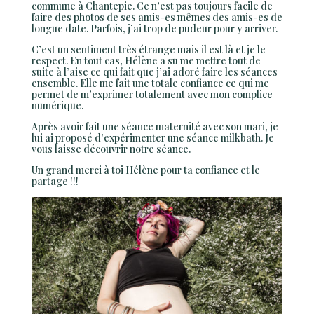
commune à Chantepie. Ce n’est pas toujours facile de
faire des photos de ses amis-es mêmes des amis-es de
longue date. Parfois, j’ai trop de pudeur pour y arriver.
C’est un sentiment très étrange mais il est là et je le
respect. En tout cas, Hélène a su me mettre tout de
suite à l’aise ce qui fait que j’ai adoré faire les séances
ensemble. Elle me fait une totale confiance ce qui me
permet de m’exprimer totalement avec mon complice
numérique.
Après avoir fait une séance maternité avec son mari, je
lui ai proposé d’expérimenter une séance milkbath. Je
vous laisse découvrir notre séance.
Un grand merci à toi Hélène pour ta confiance et le
partage !!!