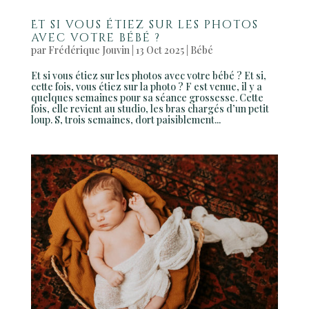
Et si vous étiez sur les photos
avec votre bébé ?
par
Frédérique Jouvin
|
13 Oct 2025
|
Bébé
Et si vous étiez sur les photos avec votre bébé ? Et si,
cette fois, vous étiez sur la photo ? F est venue, il y a
quelques semaines pour sa séance grossesse. Cette
fois, elle revient au studio, les bras chargés d’un petit
loup. S, trois semaines, dort paisiblement...