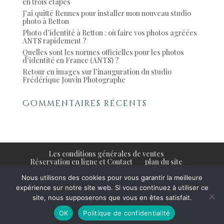
en trois étapes
J’ai quitté Rennes pour installer mon nouveau studio
photo à Betton
Photo d’identité à Betton : où faire vos photos agréées
ANTS rapidement ?
Quelles sont les normes officielles pour les photos
d’identité en France (ANTS) ?
Retour en images sur l’inauguration du studio
Frédérique Jouvin Photographe
Commentaires récents
Les conditions générales de ventes
Réservation en ligne et Contact
plan du site
Mentions légales
Nous utilisons des cookies pour vous garantir la meilleure
expérience sur notre site web. Si vous continuez à utiliser ce
site, nous supposerons que vous en êtes satisfait.
© tous droits réservés -Frédérique Jouvin.
OK
Politique de confidentialité
Photographe rennes corporate-mariage-famille