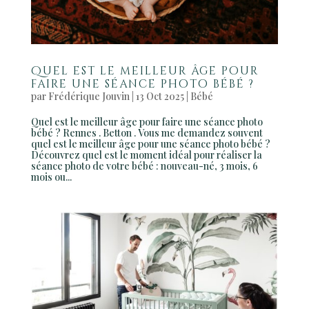
Quel est le meilleur âge pour
faire une séance photo bébé ?
par
Frédérique Jouvin
|
13 Oct 2025
|
Bébé
Quel est le meilleur âge pour faire une séance photo
bébé ? Rennes . Betton . Vous me demandez souvent
quel est le meilleur âge pour une séance photo bébé ?
Découvrez quel est le moment idéal pour réaliser la
séance photo de votre bébé : nouveau-né, 3 mois, 6
mois ou...