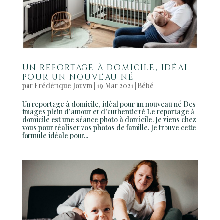
Un reportage à domicile, idéal
pour un nouveau né
par
Frédérique Jouvin
|
19 Mar 2021
|
Bébé
Un reportage à domicile, idéal pour un nouveau né Des
images plein d’amour et d’authenticité Le reportage à
domicile est une séance photo à domicile. Je viens chez
vous pour réaliser vos photos de famille. Je trouve cette
formule idéale pour...