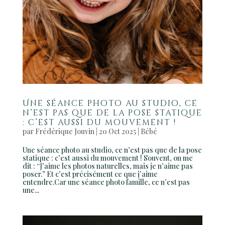
Une séance photo au studio, ce
n’est pas que de la pose statique
: c’est aussi du mouvement !
par
Frédérique Jouvin
|
20 Oct 2025
|
Bébé
Une séance photo au studio, ce n’est pas que de la pose
statique : c’est aussi du mouvement ! Souvent, on me
dit : “J’aime les photos naturelles, mais je n’aime pas
poser.” Et c’est précisément ce que j’aime
entendre.Car une séance photo famille, ce n’est pas
une...