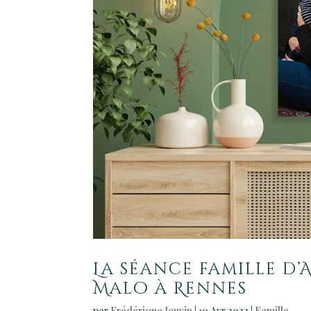
La séance famille d’
Malo à Rennes
par
Frédérique Jouvin
|
10 Avr 2023
|
Famille