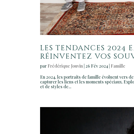
les tendances 2024 e
réinventez vos souv
par
Frédérique Jouvin
|
26 Fév 2024
|
Famille
En 2024, les portraits de famille évoluent vers de
capturer les liens et les moments spéciaux. Exp
et de styles de...