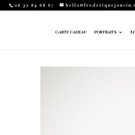
06 32 84 68 67
hello@frederiquejouvin
Carte cadeau
Portraits
E