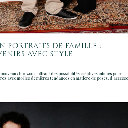
n portraits de famille :
enirs avec style
 nouveaux horizons, offrant des possibilités créatives infinies pour
lorez avec moi les dernières tendances en matière de poses, d’access