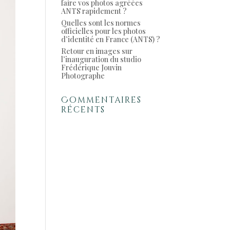
faire vos photos agréées
ANTS rapidement ?
Quelles sont les normes
officielles pour les photos
d’identité en France (ANTS) ?
Retour en images sur
l’inauguration du studio
Frédérique Jouvin
Photographe
Commentaires
récents