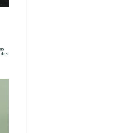
ans
, des