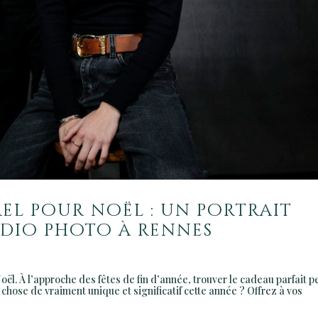
l pour noël : un portrait
udio photo à rennes
ël. À l’approche des fêtes de fin d’année, trouver le cadeau parfait p
chose de vraiment unique et significatif cette année ? Offrez à vos